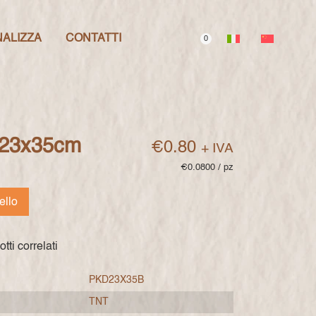
ALIZZA
CONTATTI
0
 23x35cm
€
0.80
+ IVA
€0.0800 / pz
ello
tti correlati
PKD23X35B
TNT