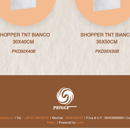
HOPPER TNT BIANCO
SHOPPER TNT BIAN
30X40CM
35X50CM
PKD30X40B
PKD35X50B
nicesrl.it
| Tel.:
+39 02 33610270
| Wechat:
3929134416
| P.Iva & C.F.: 06453990969 | Ca
Policy
| Powered by
Lumi