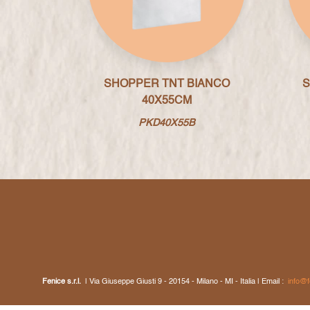
SHOPPER TNT BIANCO
S
40X55CM
PKD40X55B
Fenice s.r.l.
| Via Giuseppe Giusti 9 - 20154 - Milano - MI - Italia | Email :
info@fe