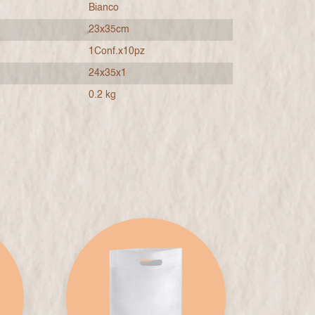
Bianco
23x35cm
1Conf.x10pz
24x35x1
0.2 kg