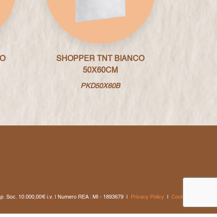
CO
SHOPPER TNT BIANCO
50X60CM
PKD50X60B
p. Soc. 10.000,00€ i.v. | Numero REA : MI - 1893679
|
Privacy Policy
|
Cookie