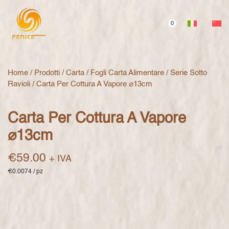
0
Home
/
Prodotti
/
Carta
/
Fogli Carta Alimentare
/
Serie Sotto
Ravioli
/ Carta Per Cottura A Vapore ⌀13cm
Carta Per Cottura A Vapore
⌀13cm
€
59.00
+ IVA
€0.0074 / pz