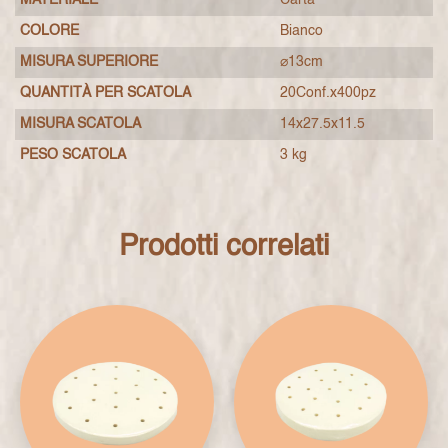
MATERIALE
Carta
COLORE
Bianco
MISURA SUPERIORE
⌀13cm
QUANTITÀ PER SCATOLA
20Conf.x400pz
MISURA SCATOLA
14x27.5x11.5
PESO SCATOLA
3 kg
Prodotti correlati